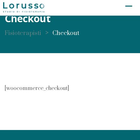
Skip
to
Checkout
content
>
Fisioterapisti
Checkout
[woocommerce_checkout]