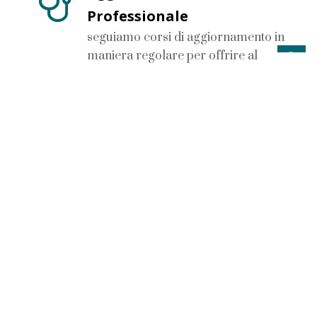
Professionale
seguiamo corsi di aggiornamento in
maniera regolare per offrire al
paziente le migliori tecniche
Scopri di più >
Cura
ci dedichiamo al cliente in maniera
attenta, ci occupiamo del benessere
fisico senza tralasciare quello
psicologico