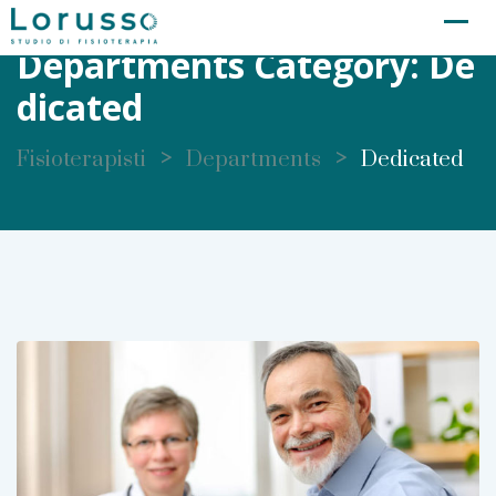
Skip
to
Departments Category:
De
content
Dicated
>
>
Fisioterapisti
Departments
Dedicated