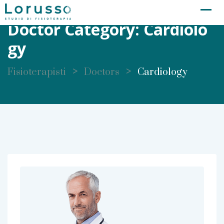
Skip
to
Doctor Category:
Cardiolo
content
Gy
>
>
Fisioterapisti
Doctors
Cardiology