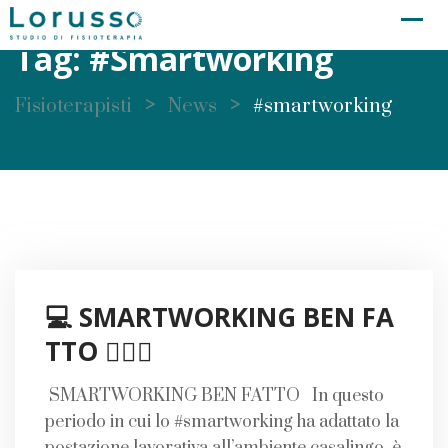
Skip
to
Tag:
#smartworking
content
>
>
Fisioterapisti
News
#smartworking
💻 SMARTWORKING BEN FA
TTO 🤸🏻‍♀️
SMARTWORKING BEN FATTO In questo
periodo in cui lo #smartworking ha adattato la