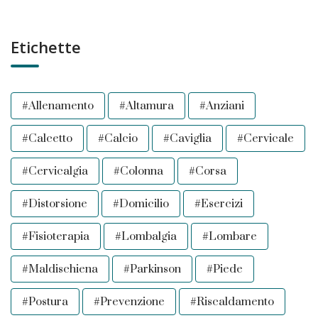
Etichette
#allenamento
#altamura
#anziani
#calcetto
#calcio
#caviglia
#cervicale
#cervicalgia
#colonna
#corsa
#distorsione
#domicilio
#esercizi
#fisioterapia
#lombalgia
#lombare
#maldischiena
#parkinson
#piede
#postura
#prevenzione
#riscaldamento