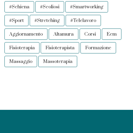
#schiena
#scoliosi
#smartworking
#sport
#stretching
#telelavoro
Aggiornamento
Altamura
Corsi
Ecm
Fisioterapia
Fisioterapista
Formazione
Massaggio
Massoterapia